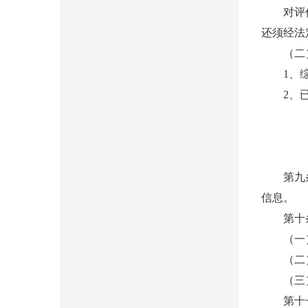
对评价结
还须经法
（二）
1、综
2、已参
第九条 
信息。
第十条 
（一）存
（二）
（三）经
第十一条