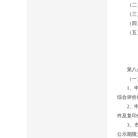
（二）A
（三）A
（四）B
（五）C
第八条 
（一）
1、申请
综合评价
2、申请
件及复印
3、市协会
公示期限