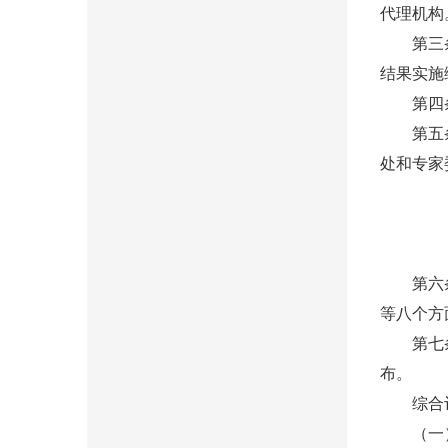
代理机构
第三条 
结果实施
第四条 
第五条 
处和专家
第六条 
等八个方
第七条 
布。
综合评
（一）A