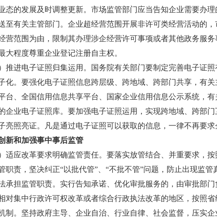
业态的发展及时调整更新。市场监管部门应当告知企业需要办理
送至有关主管部门。企业超经营范围开展非许可类经营活动的，
经营范围为由，限制其办理涉企经营许可事项或者其他政务服务
最大程度尊重企业登记注册自主权。
进电子证照归集运用。国务院有关部门要制定完善电子证照有关
子化。要强化电子证照信息跨层级、跨地域、跨部门共享，有关
平台、全国信用信息共享平台、国家企业信用信息公示系统，有
的企业电子证照库。要加强电子证照运用，实现跨地域、跨部门
子亮照亮证。凡是通过电子证照可以获取的信息，一律不再要求
新和加强事中事后监管
应改革要求明确监管责任。要落实放管结合、并重要求，按照
管职责，坚决纠正“以批代管”、“不批不管”问题，防止出现监
法承担监管职责。实行告知承诺、优化审批服务的，由审批部门
相对集中行政许可权改革或者综合行政执法改革的地区，按照省
机制。坚持政府主导、企业自治、行业自律、社会监督，压实企