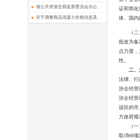
省公共资源交易监督委员会办公...
证和简化
关于调整商品混凝土价格信息及...
体、国内
（二）改
批改为备
点力度，
性。
二、
法律、行
涉企经营
涉企经营
设区的市
方政府规
（一）直
取消68