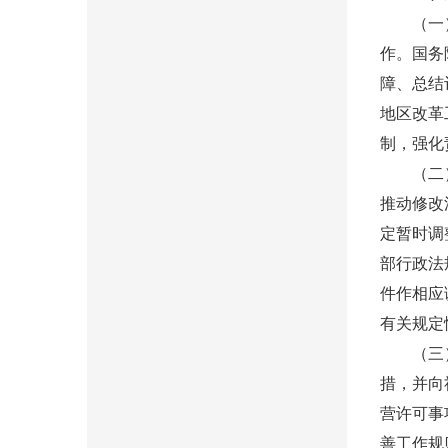
（一）健
作。国务
障、总结
地区改革
制，强化
（二）加
推动修改
定暂时调
部行政法
件作相应
有关规定
（三）抓
措，并向
营许可事
善工作规