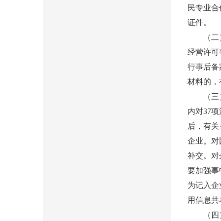
民专业合
证件。
（二）审
经营许可
行事后备
材料的，
（三）实
内对37
后，有关
企业。对
补交。对
要加强事
为记入企
用信息共
（四）优