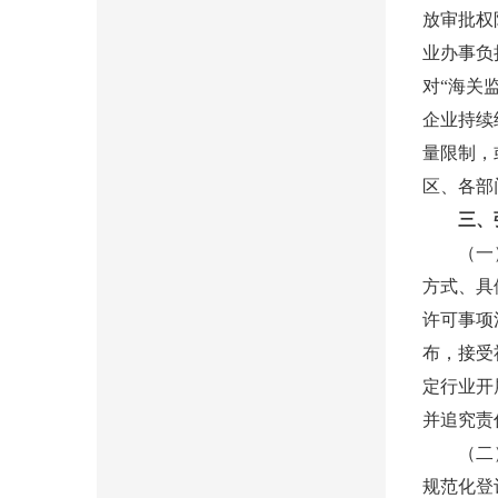
放审批权
业办事负
对“海关
企业持续
量限制，
区、各部
三、
（一）实
方式、具
许可事项
布，接受
定行业开
并追究责
（二）深
规范化登