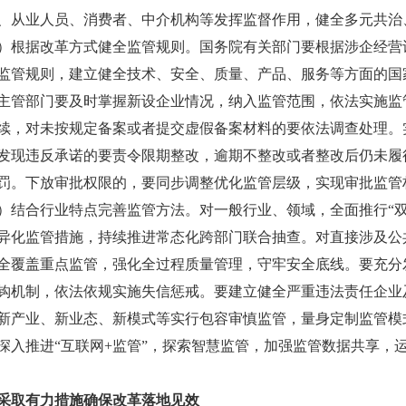
、从业人员、消费者、中介机构等发挥监督作用，健全多元共治
据改革方式健全监管规则。国务院有关部门要根据涉企经营许
监管规则，建立健全技术、安全、质量、产品、服务等方面的国
主管部门要及时掌握新设企业情况，纳入监管范围，依法实施监
续，对未按规定备案或者提交虚假备案材料的要依法调查处理。
发现违反承诺的要责令限期整改，逾期不整改或者整改后仍未履
罚。下放审批权限的，要同步调整优化监管层级，实现审批监管
合行业特点完善监管方法。对一般行业、领域，全面推行“双
异化监管措施，持续推进常态化跨部门联合抽查。对直接涉及公
全覆盖重点监管，强化全过程质量管理，守牢安全底线。要充分
钩机制，依法依规实施失信惩戒。要建立健全严重违法责任企业
新产业、新业态、新模式等实行包容审慎监管，量身定制监管模
深入推进“互联网+监管”，探索智慧监管，加强监管数据共享，
采取有力措施确保改革落地见效