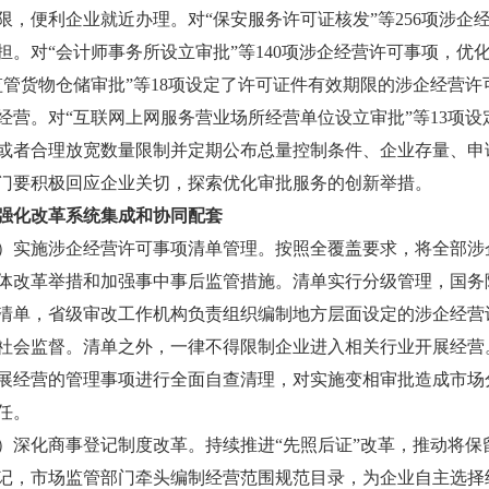
限，便利企业就近办理。对“保安服务许可证核发”等256项涉
担。对“会计师事务所设立审批”等140项涉企经营许可事项，
监管货物仓储审批”等18项设定了许可证件有效期限的涉企经营
经营。对“互联网上网服务营业场所经营单位设立审批”等13项
或者合理放宽数量限制并定期公布总量控制条件、企业存量、申
门要积极回应企业关切，探索优化审批服务的创新举措。
强化改革系统集成和协同配套
施涉企经营许可事项清单管理。按照全覆盖要求，将全部涉企
体改革举措和加强事中事后监管措施。清单实行分级管理，国务
清单，省级审改工作机构负责组织编制地方层面设定的涉企经营
社会监督。清单之外，一律不得限制企业进入相关行业开展经营
展经营的管理事项进行全面自查清理，对实施变相审批造成市场
任。
化商事登记制度改革。持续推进“先照后证”改革，推动将保
记，市场监管部门牵头编制经营范围规范目录，为企业自主选择