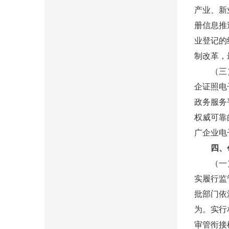
产业、新
册信息推
业登记的
制改革，
（三）推
企证照电
政务服务
权威可靠
广企业电
四、创
（一）适
实履行监
批部门依
为。实行
审管衔接