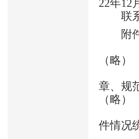
22年1
联系人：
附件：
2. 
（略）
3. 
章、规
（略）
4. 
件情况
5. 