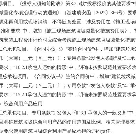
项目。《投标人须知前附表》第3.2.5款“投标报价的其他要求
减量化专项治理行动的通知》（浙建质安函〔2025〕366号）
源化再利用或现场消纳，不得随意处置，涉及费用在《施工现场
标准和要求”中，增加《施工现场建筑垃圾减量化措施费用表》
筑安装工程费用计价时应综合考虑施工现场建筑垃圾减量化措施
总承包项目。《合同协议书》“签约合同价”中，增加“建筑垃圾
币（大写）
元（￥
元）〕；专用条款“2发包人条款”及“3.
要求；“16.2.1承包人违约的情形”中，明确未按照规范处置要
总承包项目。《合同协议书》签约合同价中，增加“建筑垃圾减
币（大写）
元（￥
元）〕；专用条款“2发包人条款”及“4.
要求；“15.2.1承包人违约的情形”中，明确未按照规范处置要
综合利用产品应用
总承包项目。专用条款“2 发包人”和“3.1 承包人的一般义务
且明确建筑垃圾综合利用产品的使用范围及比例、相关管理要求；专用
据要求使用建筑垃圾综合利用产品应承担的违约责任。