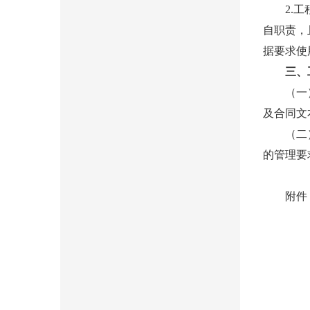
2.工程
自职责，
据要求使
三、
（一）各
及合同文
（二）各
的管理要
附件：