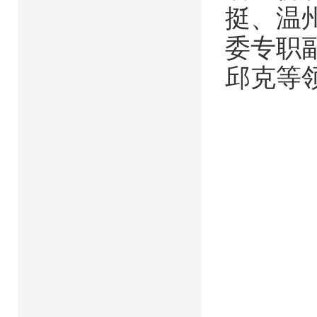
挺、温
委专职
邱克等