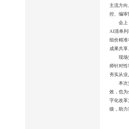
主流方向
控、编审
会上，技
AI清单
组价精准
成果共享
现场交流
师针对性
夯实从业
本次交流
效，也为
字化改革
级，助力